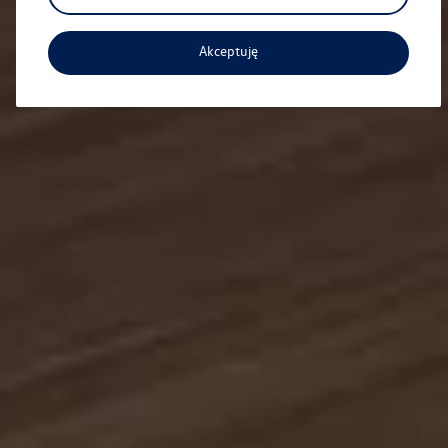
Akceptuję
Aktualna oferta serwisowa
Profesjonalna opieka nad Twoim pojazdem z
gwarancją jakości.