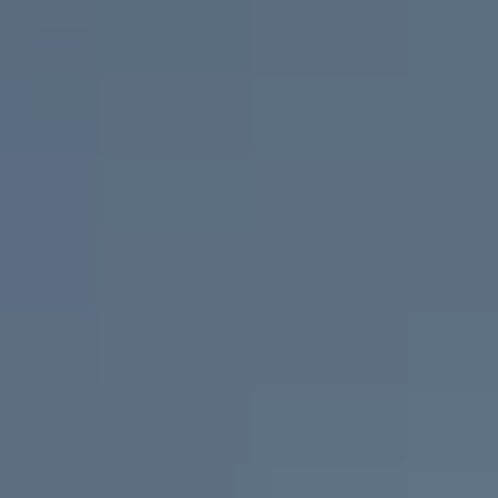
Gwarancja i ochrona
Serwis
Akcesoria
Mapa i kontakt
Seria: "Szczególnie zadowolony
klient na pięć gwiazdek".
Konfigurator jazdy próbnej