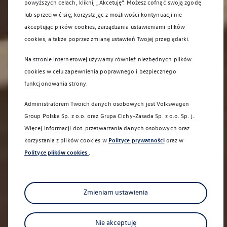
powyższych celach, kliknij „Akcetuję”. Możesz cofnąć swoją zgodę
lub sprzeciwić się, korzystając z możliwości kontynuacji nie
akceptując plików cookies, zarządzania ustawieniami plików
cookies, a także poprzez zmianę ustawień Twojej przeglądarki.
Na stronie internetowej używamy również niezbędnych plików
cookies w celu zapewnienia poprawnego i bezpiecznego
funkcjonowania strony.
Administratorem Twoich danych osobowych jest Volkswagen
Group Polska Sp. z o.o. oraz
Grupa Cichy-Zasada Sp. z o.o. Sp. j.
.
Więcej informacji dot. przetwarzania danych osobowych oraz
korzystania z plików cookies w
Polityce prywatności
oraz w
Polityce plików cookies
.
Sprawdź co dla Ciebie przygotowaliśmy
Zmieniam ustawienia
Nie akceptuję