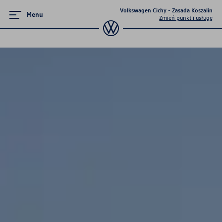
Volkswagen Cichy - Zasada Koszalin
Menu
Zmień punkt i usługę
Zamknij menu
Strona główna
Promocje i aktualności
Modele osobowe
Dostępne od ręki
Finansowanie
Ubezpieczenia
OTOMOTO.PL