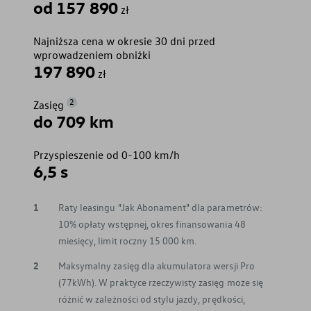
od 157 890
zł
Najniższa cena w okresie 30 dni przed
wprowadzeniem obniżki
197 890
zł
2
Zasięg
do 709 km
Przyspieszenie od 0-100 km/h
6,5 s
1
Raty leasingu "Jak Abonament" dla parametrów:
10% opłaty wstępnej, okres finansowania 48
miesięcy, limit roczny 15 000 km.
2
Maksymalny zasięg dla akumulatora wersji Pro
(77kWh). W praktyce rzeczywisty zasięg może się
różnić w zależności od stylu jazdy, prędkości,