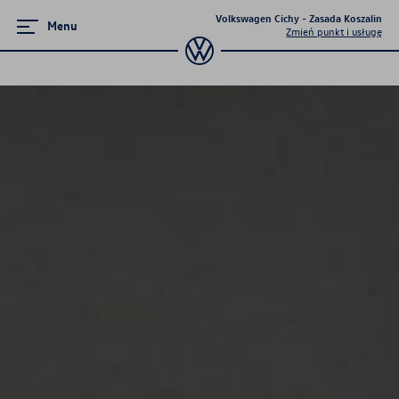
Volkswagen Cichy - Zasada Koszalin
Menu
Zmień punkt i usługę
Serwis
Sprawdź aktualną ofertę serwisową
Pakiety olejowe i przeglądów
serwisowych
Serwis blacharsko-lakierniczy
Program 4Service
Korzyści autoryzowanego
serwisowania