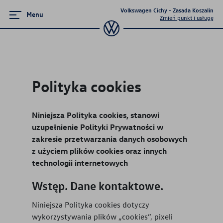
Volkswagen Cichy - Zasada Koszalin
Menu
Zmień punkt i usługę
Zamknij menu
Strona główna
Polityka cookies
Promocje i aktualności
Niniejsza Polityka cookies, stanowi
Modele osobowe
uzupełnienie Polityki Prywatności w
zakresie przetwarzania danych osobowych
Dostępne od ręki
z użyciem plików cookies oraz innych
technologii internetowych
Finansowanie
Wstęp. Dane kontaktowe.
Ubezpieczenia
Niniejsza Polityka cookies dotyczy
OTOMOTO.PL
wykorzystywania plików „cookies”, pixeli