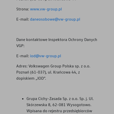
Strona:
www.vw-group.pl
E-mail:
daneosobowe@vw-group.pl
Dane kontaktowe Inspektora Ochrony Danych
VGP:
E-mail:
iod@vw-group.pl
Adres: Volkswagen Group Polska sp. z o.o.
Poznań (61-037), ul. Krańcowa 44, z
dopiskiem „IOD”.
Grupa Cichy-Zasada Sp. z o.o. Sp. j. Ul.
Skórzewska 8, 62-081 Wysogotowo.
Wpisana do rejestru przedsiębiorców