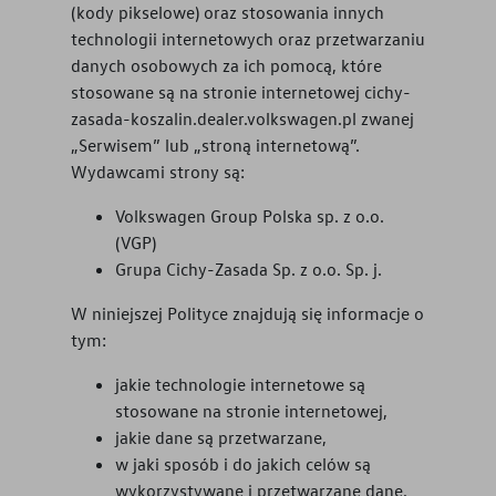
(kody pikselowe) oraz stosowania innych
technologii internetowych oraz przetwarzaniu
Gwarancja i ochrona
danych osobowych za ich pomocą, które
stosowane są na stronie internetowej
cichy-
Serwis
zasada-koszalin.dealer.volkswagen.pl
zwanej
„Serwisem” lub „stroną internetową”.
Akcesoria
Wydawcami strony są:
Mapa i kontakt
Volkswagen Group Polska sp. z o.o.
(VGP)
Seria: "Szczególnie zadowolony
Grupa Cichy-Zasada Sp. z o.o. Sp. j.
klient na pięć gwiazdek".
W niniejszej Polityce znajdują się informacje o
tym:
Konfigurator jazdy próbnej
jakie technologie internetowe są
stosowane na stronie internetowej,
jakie dane są przetwarzane,
w jaki sposób i do jakich celów są
wykorzystywane i przetwarzane dane,