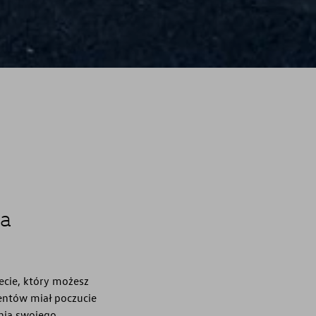
na
ecie, który możesz
entów miał poczucie
nia swojego