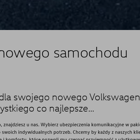
e nowego samochodu
 dla swojego nowego Volkswage
ystkiego co najlepsze…
, znajdziesz u nas. Wybierz ubezpieczenia komunikacyjne w paki
 swoich indywidualnych potrzeb. Chcemy by każdy z naszych kli
a i komfortu, które pozwoli mu czerpać przyjemność z użytkowa