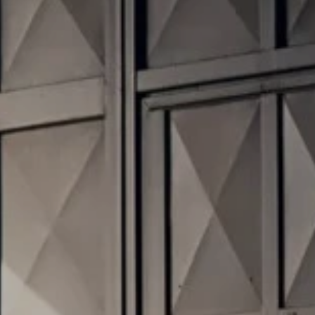
Gwarancja i ochrona
Serwis
Akcesoria
Mapa i kontakt
Seria: "Szczególnie zadowolony
klient na pięć gwiazdek".
Konfigurator jazdy próbnej