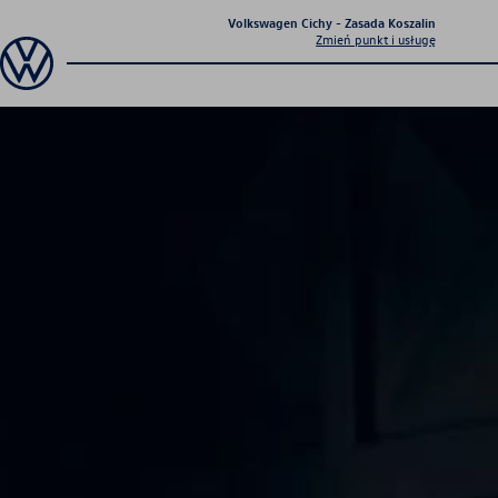
Volkswagen Cichy - Zasada Koszalin
Zmień punkt i usługę
Sprawdź co dla Ciebie
przygotowaliśmy
Aktualna oferta
serwisowa
Profesjonalna opieka nad Twoim
pojazdem z gwarancją jakości.