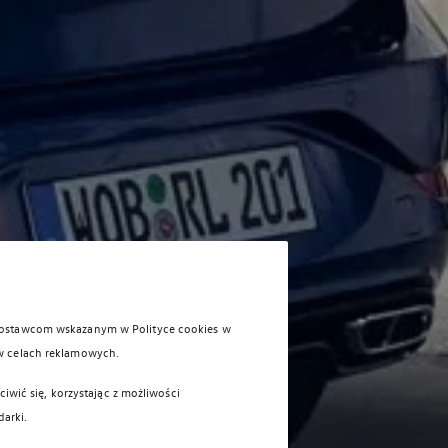
 dostawcom wskazanym w Polityce cookies w
w celach reklamowych.
iwić się, korzystając z możliwości
darki.