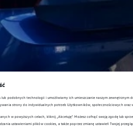
ść
es lub podobnych technologii i umożliwiamy ich umieszczanie naszym zewnętrznym
owywania strony do indywidualnych potrzeb Użytkowników, społecznościowych oraz 
anych w powyższych celach, kliknij „Akcetuję”. Możesz cofnąć swoją zgodę lub sprzec
ądzania ustawieniami plików cookies, a także poprzez zmianę ustawień Twojej przeglą