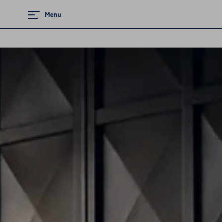
Menu
Zamknij menu
Strona główna
Promocje i aktualności
Modele osobowe
Dostępne od ręki
Finansowanie
Ubezpieczenia
OTOMOTO.PL