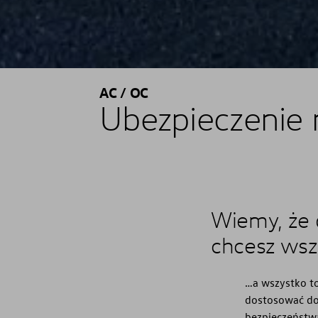
AC / OC
Ubezpieczeni
Wiemy, że
chcesz wsz
…a wszystko to
dostosować do
bezpieczeństw