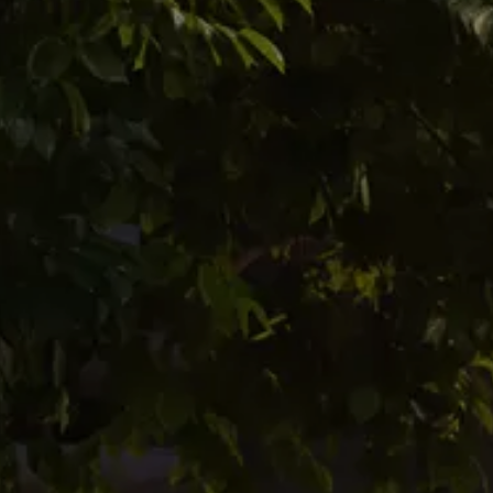
ent na pięć gwiazdek".