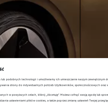
ść
es lub podobnych technologii i umożliwiamy ich umieszczanie naszym zewnętrznym
owywania strony do indywidualnych potrzeb Użytkowników, społecznościowych oraz 
anych w powyższych celach, kliknij „Akcetuję”. Możesz cofnąć swoją zgodę lub sprzec
ądzania ustawieniami plików cookies, a także poprzez zmianę ustawień Twojej przeglą