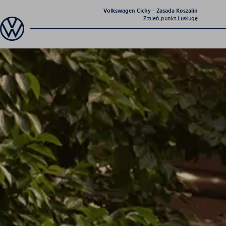
Volkswagen Cichy - Zasada Koszalin
Zmień punkt i usługę
Sprawdź co dla Ciebie
przygotowaliśmy
Aktualna oferta
serwisowa
Profesjonalna opieka nad Twoim
pojazdem z gwarancją jakości.