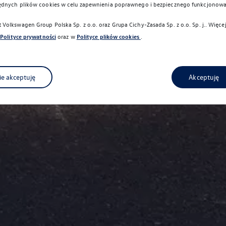
ędnych plików cookies w celu zapewnienia poprawnego i bezpiecznego funkcjonowa
Volkswagen Group Polska Sp. z o.o. oraz
Grupa Cichy-Zasada Sp. z o.o. Sp. j.
. Więce
Polityce prywatności
oraz w
Polityce plików cookies
.
ie akceptuję
Akceptuję