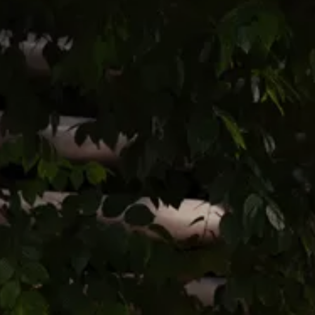
Gwarancja i ochrona
Serwis
Akcesoria
Mapa i kontakt
Seria: "Szczególnie zadowolony kli
Konfigurator jazdy próbnej