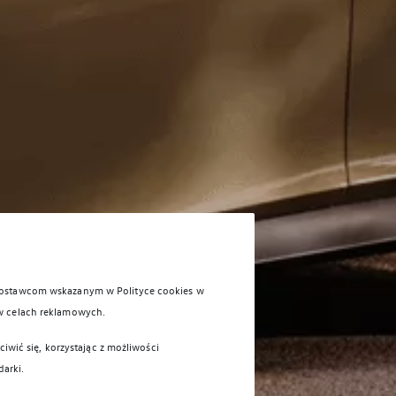
 dostawcom wskazanym w Polityce cookies w
w celach reklamowych.
iwić się, korzystając z możliwości
darki.