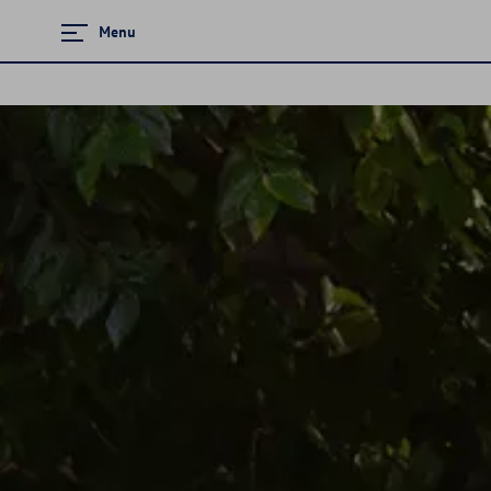
Menu
Zamknij menu
Strona główna
Promocje i aktualności
Modele osobowe
Dostępne od ręki
Finansowanie
Ubezpieczenia
OTOMOTO.PL