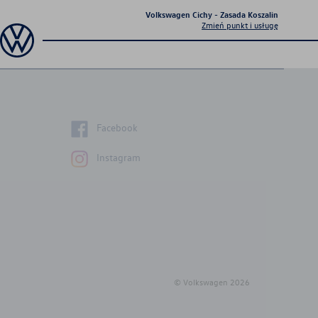
Volkswagen Cichy - Zasada Koszalin
Zmień punkt i usługę
Sprawdź co dla Ciebie
przygotowaliśmy
Facebook
Instagram
Aktualna oferta
serwisowa
© Volkswagen
2026
Profesjonalna opieka nad Twoim
pojazdem z gwarancją jakości.