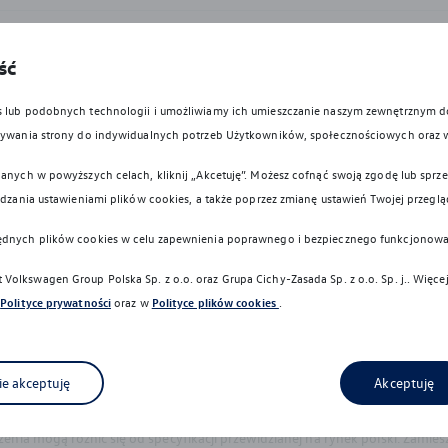
ść
cznym dla hybryd typu Plug-In może się różnić w zależności od wersji i 
es lub podobnych technologii i umożliwiamy ich umieszczanie naszym zewnętrznym
i, korzystania z dodatkowych odbiorników energii, temperatury zewnętrznej,
owywania strony do indywidualnych potrzeb Użytkowników, społecznościowych oraz 
nu, na którym obraz jest wyświetlany, kolory przedstawione w niniejszym 
anych w powyższych celach, kliknij „Akcetuję”. Możesz cofnąć swoją zgodę lub sprzec
ądzania ustawieniami plików cookies, a także poprzez zmianę ustawień Twojej przeglą
wykonywane z materiałów spełniających pod względem możliwości odzysk
ent na pięć gwiazdek".
ędnych plików cookies w celu zapewnienia poprawnego i bezpiecznego funkcjonowa
dyrektywy 2005/64/WE. Volkswagen Group Polska sp. z o.o. podlega o
i, zgodnie z wymaganiami ustawy z 20 stycznia 2005 r. o recyklingu pojaz
Volkswagen Group Polska Sp. z o.o. oraz
Grupa Cichy-Zasada Sp. z o.o. Sp. j.
. Więce
Polityce prywatności
oraz w
Polityce plików cookies
.
icznych granic i nadal niezbędne jest zachowanie należytej ostrożności p
ają go z odpowiedzialności za zachowanie szczególnej ostrożności.
ie akceptuję
Akceptuję
y, specyfikacje, opisy, rysunki lub parametry techniczne, nie stanowią of
nformacje nie stanowią zapewnienia w rozumieniu art. 556(1)§2 Kodeksu 
a mogą różnić się od specyfikacji przewidzianej na rynek polski. Zamies