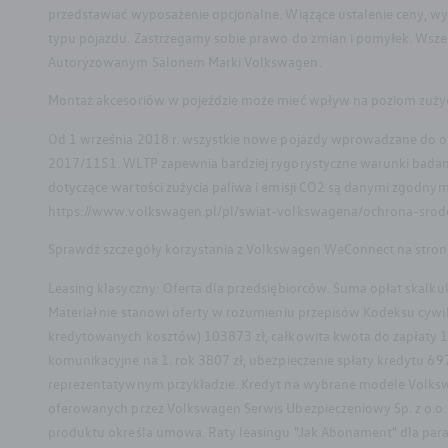
przedstawiać wyposażenie opcjonalne. Wiążące ustalenie ceny, wy
typu pojazdu. Zastrzegamy sobie prawo do zmian i pomyłek. Wszel
Autoryzowanym Salonem Marki Volkswagen.
Montaż akcesoriów w pojeździe może mieć wpływ na poziom zużycia 
Od 1 września 2018 r. wszystkie nowe pojazdy wprowadzane do o
2017/1151. WLTP zapewnia bardziej rygorystyczne warunki badania
dotyczące wartości zużycia paliwa i emisji CO2 są danymi zgodny
https://www.volkswagen.pl/pl/swiat-volkswagena/ochrona-srod
Sprawdź szczegóły korzystania z Volkswagen WeConnect na stron
Leasing klasyczny: Oferta dla przedsiębiorców. Suma opłat skal
Materiał nie stanowi oferty w rozumieniu przepisów Kodeksu cyw
kredytowanych kosztów) 103873 zł, całkowita kwota do zapłaty 15
komunikacyjne na 1. rok 3807 zł, ubezpieczenie spłaty kredytu 697
reprezentatywnym przykładzie. Kredyt na wybrane modele Volksw
oferowanych przez Volkswagen Serwis Ubezpieczeniowy Sp. z o.o. 
Facebook
Instagram
produktu określa umowa. Raty leasingu "Jak Abonament" dla param