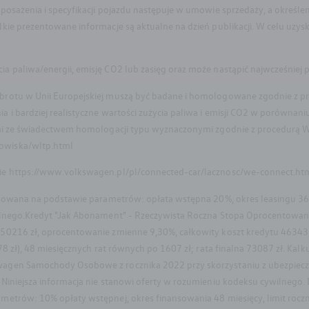
posażenia i specyfikacji pojazdu następuje w umowie sprzedaży, a okreś
kie prezentowane informacje są aktualne na dzień publikacji. W celu uzys
paliwa/energii, emisję CO2 lub zasięg oraz może nastąpić najwcześniej po 
brotu w Unii Europejskiej muszą być badane i homologowane zgodnie z pr
 i bardziej realistyczne wartości zużycia paliwa i emisji CO2 w porówna
mi ze świadectwem homologacji typu wyznaczonymi zgodnie z procedurą WL
owiska/wltp.html
ie https://www.volkswagen.pl/pl/connected-car/lacznosc/we-connect.ht
kulowana na podstawie parametrów: opłata wstępna 20%, okres leasingu 36
ilnego.Kredyt "Jak Abonament" - Rzeczywista Roczna Stopa Oprocentowan
0216 zł, oprocentowanie zmienne 9,30%, całkowity koszt kredytu 46343 zł 
8 zł), 48 miesięcznych rat równych po 1607 zł; rata finalna 73087 zł. Kalk
agen Samochody Osobowe z rocznika 2022 przy skorzystaniu z ubezpiecze
Niniejsza informacja nie stanowi oferty w rozumieniu kodeksu cywilnego.
etrów: 10% opłaty wstępnej, okres finansowania 48 miesięcy, limit roczn