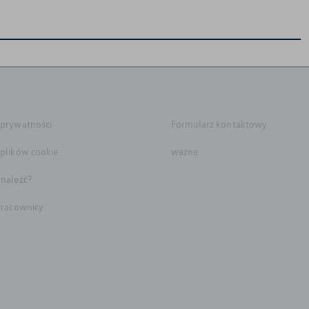
 prywatności
Formularz kontaktowy
 plików cookie
ważne
znaleźć?
 pracownicy