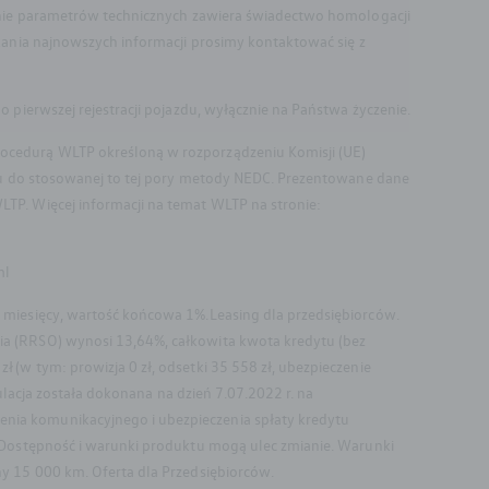
lenie parametrów technicznych zawiera świadectwo homologacji
kania najnowszych informacji prosimy kontaktować się z
pierwszej rejestracji pojazdu, wyłącznie na Państwa życzenie.
ocedurą WLTP określoną w rozporządzeniu Komisji (UE)
niu do stosowanej to tej pory metody NEDC. Prezentowane dane
TP. Więcej informacji na temat WLTP na stronie:
ml
 miesięcy, wartość końcowa 1%.Leasing dla przedsiębiorców.
ia (RRSO) wynosi 13,64%, całkowita kwota kredytu (bez
(w tym: prowizja 0 zł, odsetki 35 558 zł, ubezpieczenie
ulacja została dokonana na dzień 7.07.2022 r. na
nia komunikacyjnego i ubezpieczenia spłaty kredytu
 Dostępność i warunki produktu mogą ulec zmianie. Warunki
y 15 000 km. Oferta dla Przedsiębiorców.